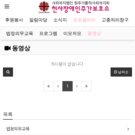
후원봉사
알림마당
소식지
포토갤러리
고충처리창구
법정의무교육
프로그램
이모저모
동영상
동영상
게시물이 없습니다.
날짜순
1
목록
법정의무교육