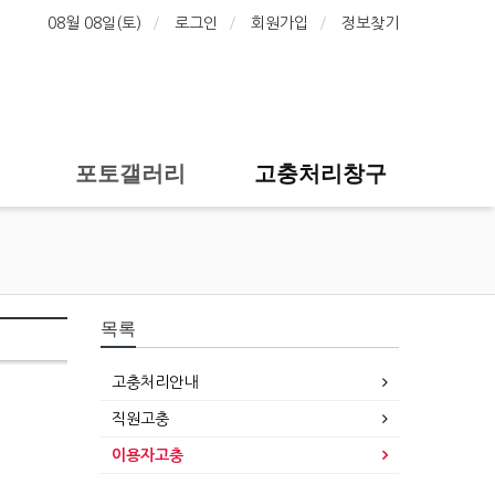
08월 08일(토)
로그인
회원가입
정보찾기
포토갤러리
고충처리창구
목록
고충처리안내
직원고충
이용자고충