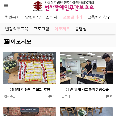
후원봉사
알림마당
소식지
포토갤러리
고충처리창구
법정의무교육
프로그램
이모저모
동영상
이모저모
'26.5월 이용인 부모회 후원
'25년 하계 사회복지현장실습
0
0
천사주간
김보라