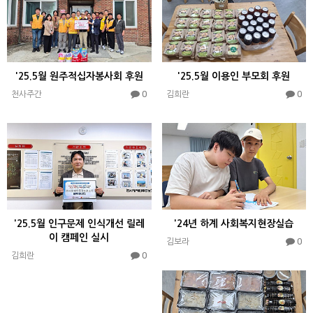
'25.5월 원주적십자봉사회 후원
'25.5월 이용인 부모회 후원
0
0
천사주간
김희란
'25.5월 인구문제 인식개선 릴레
'24년 하계 사회복지현장실습
이 캠페인 실시
0
김보라
0
김희란