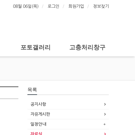
08월 06일(목)
로그인
회원가입
정보찾기
포토갤러리
고충처리창구
목록
공지사항
자유게시판
일정안내
자료실