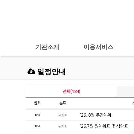
기관소개
이용서비스
일정안내
전체(184)
번호
분류
184
'26. 8월 주간계획
주계획
183
'26.7월 월계획표 및 식단표
월계획