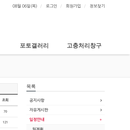
08월 06일(목)
로그인
회원가입
정보찾기
포토갤러리
고충처리창구
목록
조회
공지사항
자유게시판
70
일정안내
121
월계획