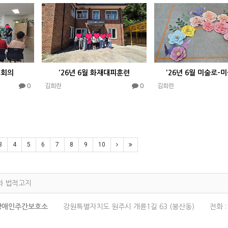
인회의
'26년 6월 화재대피훈련
'26년 6월 미술로-
0
0
김희란
김희란
3
4
5
6
7
8
9
10
와 법적고지
장애인주간보호소
강원특별자치도 원주시 개륜1길 63 (봉산동)
전화 
보관리책임자 : 정보책임자명
이메일 :
cjtk8119@hanmail.net