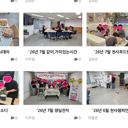
0
0
김희란
김희란
특식데이
'26년 7월 같이,가치있는시간
'26년 7월 천사푸
0
0
이주영
김보라
랩소디
'26년 7월 생일잔치
'26년 6월 천사챔피
0
0
이주영
박철준