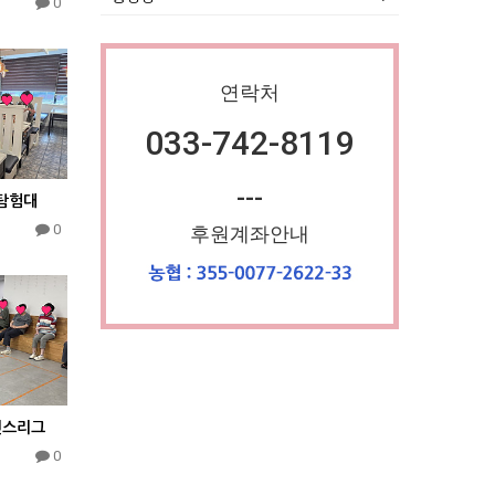
0
연락처
033-742-8119
---
드탐험대
0
후원계좌안내
언스리그
0