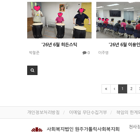
'26년 6월 히든스틱
'26년 6월 이용
0
박철준
이주영
1
2
개인정보처리방침
이메일 무단수집거부
책임의 한계
천사
개인정