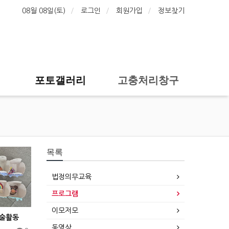
08월 08일(토)
로그인
회원가입
정보찾기
포토갤러리
고충처리창구
목록
법정의무교육
프로그램
이모저모
미술활동
동영상