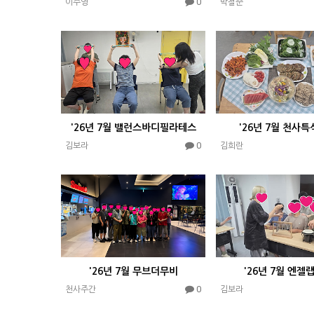
0
이주영
박철준
'26년 7월 밸런스바디필라테스
'26년 7월 천사
0
김보라
김희란
'26년 7월 무브더무비
'26년 7월 엔젤
0
천사주간
김보라