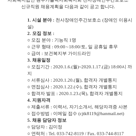
사회복지법인 원주가톨릭사회복지회 천사장애인주간보호소
신규직원 채용계획을 다음과 같이 공고 합니다
.
1.
시설 분야
:
천사장애인주간보호소
(
장애인 이용시
설
)
2.
모집 정보
:
○
모집 분야
:
기능직
1
명
○
근무 형태
: 09:00
∼
18:00/
토
,
일 공휴일 휴무
○
급여
:
보건복지부 가이드라인
3.
채용일정
○
모집기간
: 2020.1.6.(
월
)~2020.1.17.(
금
) 18:00
시 까
지
○
서류심사
: 2020.1.20.(
월
),
합격자 개별통지
○
면접심사
: 2020.1.22.(
수
),
합격자 개별통지
○
합격자 발표
: 2020.1.23.(
목
),
합격자 개별통지
4.
지원자격
○
제출서류
:
이력서
,
자기소개서
,
해당자격증 사본
○
접수방법
:
이메일 접수
(cjtk8119@hanmail.net)
5.
채용 담당자 정보
○
담당자
:
김미정
○
연락처
: Tel. 033-742-8119 / Fax. 033-744-8117