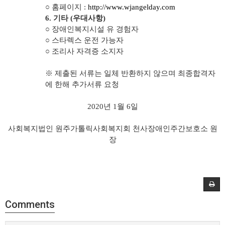
○
홈페이지
:
http://www.wjangelday.com
6.
기타
(
우대사항
)
○
장애인복지시설 유 경험자
○
스타렉스 운전 가능자
○
조리사 자격증 소지자
※
제출된 서류는 일체 반환하지 않으며 최종합격자
에 한해 추가서류 요청
2020
년
1
월
6
일
사회복지법인 원주가톨릭사회복지회 천사장애인주간보호소 원
장
Comments