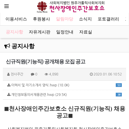
이용서비스
후원봉사
알림마당
소식지
포토갤러리
공지사항
자유게시판
일정안내
자료실
공지사항
신규직원(기능직) 공개채용 모집 공고
천사주간
0
4,898
2020.01.06 10:52
이력서 및 자기소개서 양식.hwp (18.0K)
53
개인정보동의서채용관련.hwp (29.5K)
38
◼
천사장애인주간보호소 신규직원
(
기능직
)
채용
공고
◼