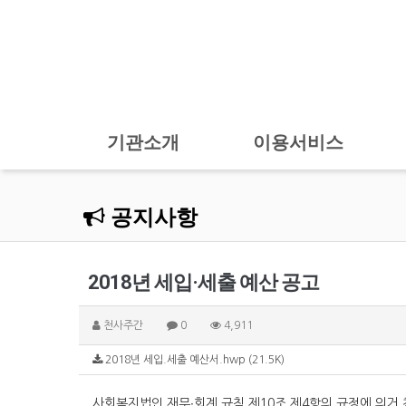
기관소개
이용서비스
공지사항
2018년 세입·세출 예산 공고
천사주간
0
4,911
2018년 세입.세출 예산서.hwp (21.5K)
사회복지법인 재무∙회계 규칙 제10조 제4항의 규정에 의거