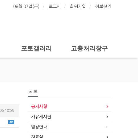
08월 07일(금)
로그인
회원가입
정보찾기
포토갤러리
고충처리창구
목록
공지사항
06 10:59
자유게시판
48
일정안내
자료실